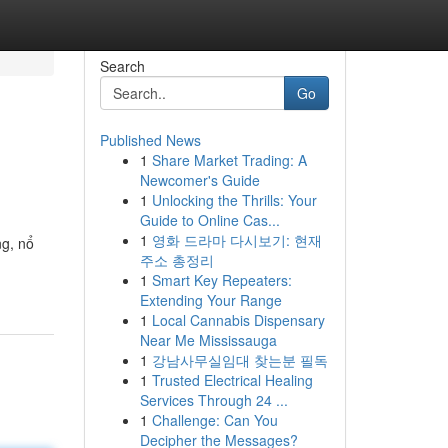
Search
Go
Published News
1
Share Market Trading: A
Newcomer's Guide
1
Unlocking the Thrills: Your
Guide to Online Cas...
1
영화 드라마 다시보기: 현재
ng, nổ
주소 총정리
1
Smart Key Repeaters:
Extending Your Range
1
Local Cannabis Dispensary
Near Me Mississauga
1
강남사무실임대 찾는분 필독
1
Trusted Electrical Healing
Services Through 24 ...
1
Challenge: Can You
Decipher the Messages?