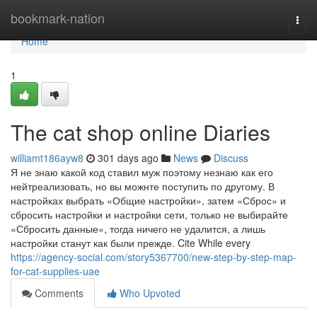
Home
bookmark-nation
Togg
navi
Home
1
The cat shop online Diaries
williamt186ayw8
301 days ago
News
Discuss
Я не знаю какой код ставил муж поэтому незнаю как его
нейтреализовать, но вы можнте поступить по другому. В
настройках выбрать «Общие настройки», затем «Сброс» и
сбросить настройки и настройки сети, только не выбирайте
«Сбросить данные», тогда ничего не удалится, а лишь
настройки станут как были прежде. Cite While every
https://agency-social.com/story5367700/new-step-by-step-map-
for-cat-supplies-uae
Comments
Who Upvoted