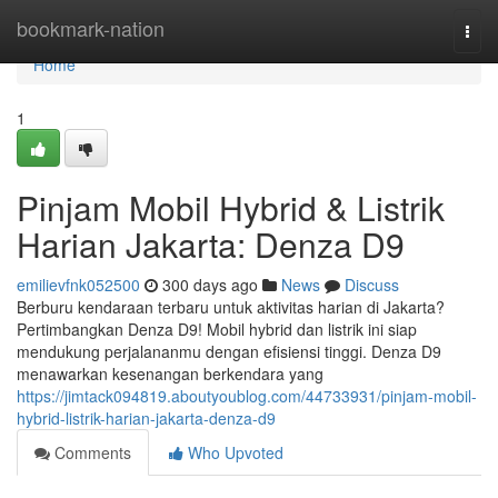
Home
bookmark-nation
Togg
navi
Home
1
Pinjam Mobil Hybrid & Listrik
Harian Jakarta: Denza D9
emilievfnk052500
300 days ago
News
Discuss
Berburu kendaraan terbaru untuk aktivitas harian di Jakarta?
Pertimbangkan Denza D9! Mobil hybrid dan listrik ini siap
mendukung perjalananmu dengan efisiensi tinggi. Denza D9
menawarkan kesenangan berkendara yang
https://jimtack094819.aboutyoublog.com/44733931/pinjam-mobil-
hybrid-listrik-harian-jakarta-denza-d9
Comments
Who Upvoted