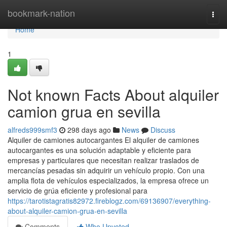
Home
bookmark-nation
Togg
navi
Home
1
Not known Facts About alquiler
camion grua en sevilla
alfreds999smf3
298 days ago
News
Discuss
Alquiler de camiones autocargantes El alquiler de camiones
autocargantes es una solución adaptable y eficiente para
empresas y particulares que necesitan realizar traslados de
mercancías pesadas sin adquirir un vehículo propio. Con una
amplia flota de vehículos especializados, la empresa ofrece un
servicio de grúa eficiente y profesional para
https://tarotistagratis82972.fireblogz.com/69136907/everything-
about-alquiler-camion-grua-en-sevilla
Comments
Who Upvoted