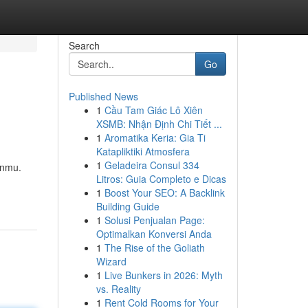
Search
Go
Published News
1
Cầu Tam Giác Lô Xiên
XSMB: Nhận Định Chi Tiết ...
1
Aromatika Keria: Gia Ti
Katapliktiki Atmosfera
1
Geladeira Consul 334
anmu.
Litros: Guia Completo e Dicas
1
Boost Your SEO: A Backlink
Building Guide
1
Solusi Penjualan Page:
Optimalkan Konversi Anda
1
The Rise of the Goliath
Wizard
1
Live Bunkers in 2026: Myth
vs. Reality
1
Rent Cold Rooms for Your