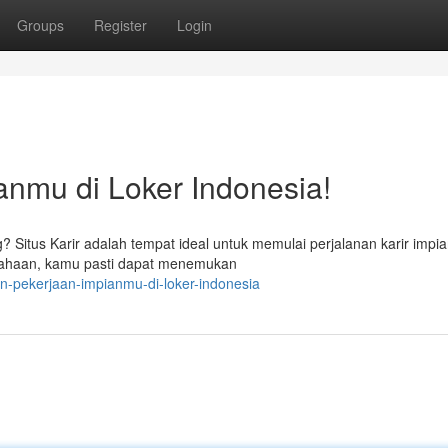
Groups
Register
Login
nmu di Loker Indonesia!
itus Karir adalah tempat ideal untuk memulai perjalanan karir impi
usahaan, kamu pasti dapat menemukan
n-pekerjaan-impianmu-di-loker-indonesia