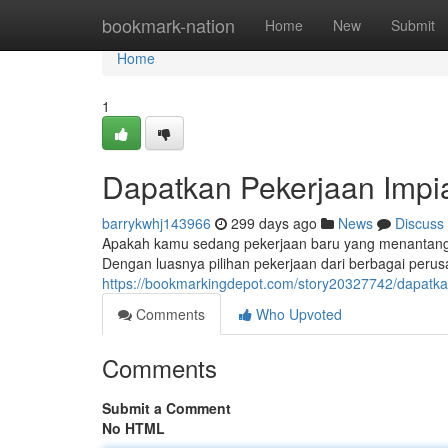
Home
bookmark-nation
Home
New
Submit
Home
1
Dapatkan Pekerjaan Impia
barrykwhj143966
299 days ago
News
Discuss
Apakah kamu sedang pekerjaan baru yang menantang? S
Dengan luasnya pilihan pekerjaan dari berbagai per
https://bookmarkingdepot.com/story20327742/dapatka
Comments
Who Upvoted
Comments
Submit a Comment
No HTML