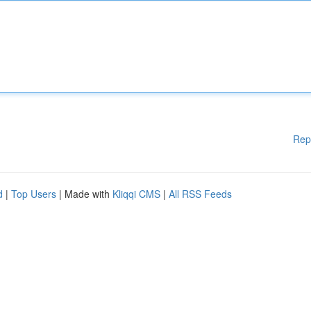
Rep
d
|
Top Users
| Made with
Kliqqi CMS
|
All RSS Feeds