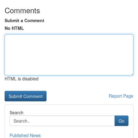
Comments
Submit a Comment
No HTML
HTML is disabled
Report Page
Search
Go
Published News