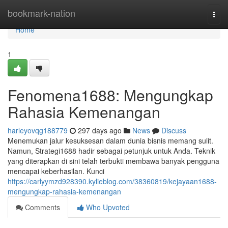
Home
bookmark-nation
Togg
navi
Home
1
Fenomena1688: Mengungkap
Rahasia Kemenangan
harleyovqg188779
297 days ago
News
Discuss
Menemukan jalur kesuksesan dalam dunia bisnis memang sulit.
Namun, Strategi1688 hadir sebagai petunjuk untuk Anda. Teknik
yang diterapkan di sini telah terbukti membawa banyak pengguna
mencapai keberhasilan. Kunci
https://carlyymzd928390.kylieblog.com/38360819/kejayaan1688-
mengungkap-rahasia-kemenangan
Comments
Who Upvoted