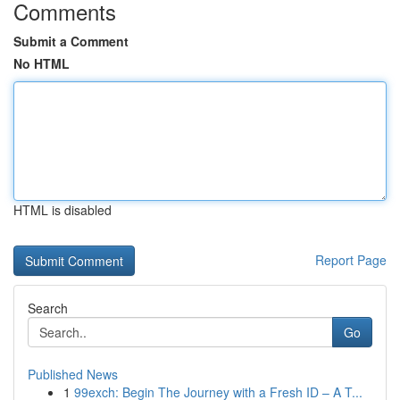
Comments
Submit a Comment
No HTML
HTML is disabled
Report Page
Search
Go
Published News
1
99exch: Begin The Journey with a Fresh ID – A T...