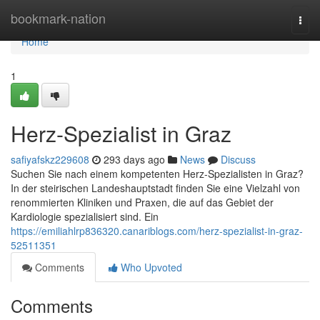
Home
bookmark-nation
Togg
navi
Home
1
Herz-Spezialist in Graz
safiyafskz229608
293 days ago
News
Discuss
Suchen Sie nach einem kompetenten Herz-Spezialisten in Graz?
In der steirischen Landeshauptstadt finden Sie eine Vielzahl von
renommierten Kliniken und Praxen, die auf das Gebiet der
Kardiologie spezialisiert sind. Ein
https://emiliahlrp836320.canariblogs.com/herz-spezialist-in-graz-
52511351
Comments
Who Upvoted
Comments