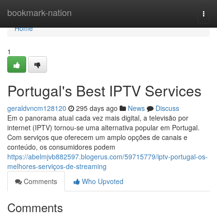
Home
bookmark-nation
Togg
navi
Home
1
Portugal's Best IPTV Services
geraldvncm128120
295 days ago
News
Discuss
Em o panorama atual cada vez mais digital, a televisão por
internet (IPTV) tornou-se uma alternativa popular em Portugal.
Com serviços que oferecem um amplo opções de canais e
conteúdo, os consumidores podem
https://abelmjvb882597.blogerus.com/59715779/iptv-portugal-os-
melhores-serviços-de-streaming
Comments
Who Upvoted
Comments