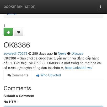
Home
bookmark-nation
Togg
navi
Home
1
OK8386
zoyaiedi170273
289 days ago
News
Discuss
OK8386 – Sân chơi cá cược trực tuyến uy tín và đẳng cấp hàng
đầu 1. Giới thiệu về OK8386 OK8386 là một trong những nhà cái
cá cược trực tuyến hàng đầu tại châu Á,
https://ok8386.ws/
Comments
Who Upvoted
Comments
Submit a Comment
No HTML