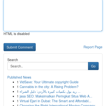
HTML is disabled
Report Page
Search
Go
Published News
1
VidSave: Your Ultimate copyright Guide
1
Cannabis in the city: A Rising Problem?
1
ريد بول بكميات كبيرة بالأردن: دليل الشراء ...
1
jasa SEO: Maksimalkan Peringkat Situs Web A...
1
Virtual Ejari in Dubai: The Smart and Affordabl...
1
Choosing the Right International Moving Company