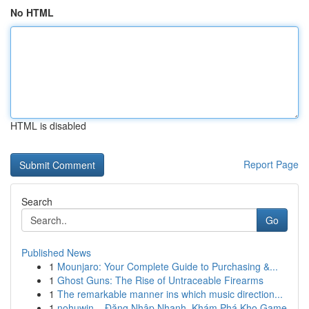
No HTML
HTML is disabled
Report Page
Search
Go
Published News
1
Mounjaro: Your Complete Guide to Purchasing &...
1
Ghost Guns: The Rise of Untraceable Firearms
1
The remarkable manner ins which music direction...
1
nohuwin – Đăng Nhập Nhanh, Khám Phá Kho Game