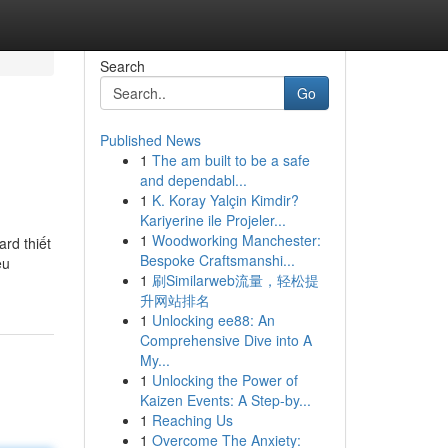
Search
Go
Published News
1
The am built to be a safe
and dependabl...
1
K. Koray Yalçin Kimdir?
Kariyerine ile Projeler...
1
Woodworking Manchester:
rd thiết
Bespoke Craftsmanshi...
ệu
1
刷Similarweb流量，轻松提
升网站排名
1
Unlocking ee88: An
Comprehensive Dive into A
My...
1
Unlocking the Power of
Kaizen Events: A Step-by...
1
Reaching Us
1
Overcome The Anxiety: