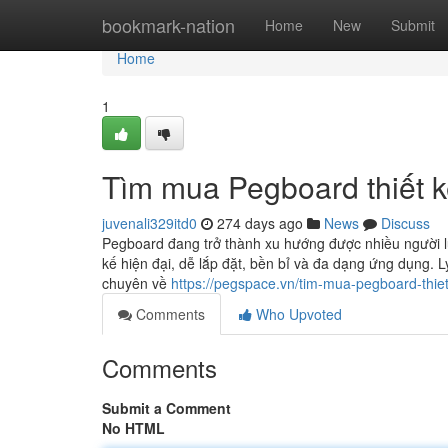
Home
bookmark-nation
Home
New
Submit
Home
1
Tìm mua Pegboard thiết kế
juvenali329itd0
274 days ago
News
Discuss
Pegboard đang trở thành xu hướng được nhiều người l
kế hiện đại, dễ lắp đặt, bền bỉ và đa dạng ứng dụn
chuyên về
https://pegspace.vn/tim-mua-pegboard-thiet
Comments
Who Upvoted
Comments
Submit a Comment
No HTML