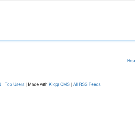
Rep
d
|
Top Users
| Made with
Kliqqi CMS
|
All RSS Feeds