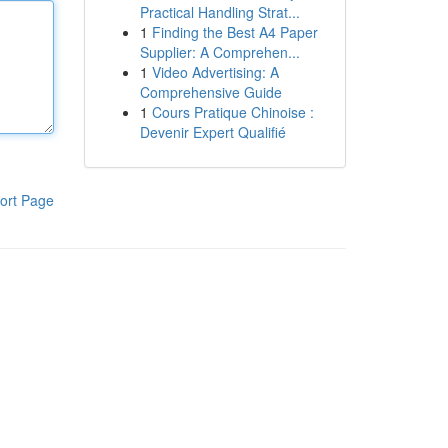
Practical Handling Strat...
1
Finding the Best A4 Paper
Supplier: A Comprehen...
1
Video Advertising: A
Comprehensive Guide
1
Cours Pratique Chinoise :
Devenir Expert Qualifié
ort Page