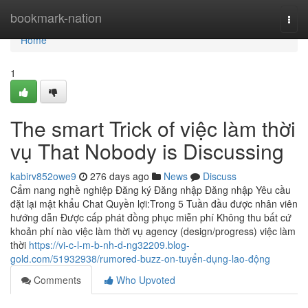
Home
bookmark-nation
Togg
navi
Home
1
The smart Trick of việc làm thời
vụ That Nobody is Discussing
kabirv852owe9
276 days ago
News
Discuss
Cẩm nang nghề nghiệp Đăng ký Đăng nhập Đăng nhập Yêu cầu
đặt lại mật khẩu Chat Quyền lợi:Trong 5 Tuần đầu được nhân viên
hướng dẫn Được cấp phát đồng phục miễn phí Không thu bất cứ
khoản phí nào việc làm thời vụ agency (design/progress) việc làm
thời
https://vi-c-l-m-b-nh-d-ng32209.blog-
gold.com/51932938/rumored-buzz-on-tuyển-dụng-lao-động
Comments
Who Upvoted