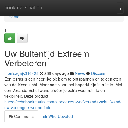
Home
bookmark-nation
Togg
navi
Home
1
Uw Buitentijd Extreem
Verbeteren
monicagajk316428
268 days ago
News
Discuss
Een terras is een heerlijke plek om te ontspannen en te genieten
van de frisse lucht. Maar soms kan het beperkt zijn in ruimte. Met
een Veranda Schuifwand creëer je extra woonruimte en
flexibiliteit. Deze product
https://echobookmarks.com/story20556242/veranda-schuifwand-
uw-verlengde-woonruimte
Comments
Who Upvoted