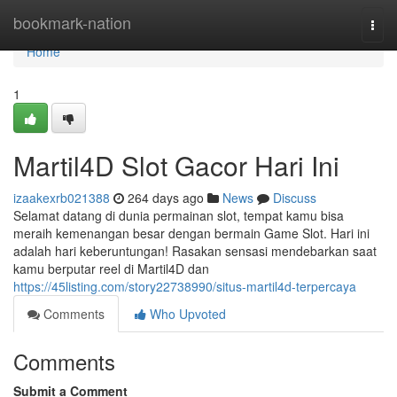
Home
bookmark-nation
Togg
navi
Home
1
Martil4D Slot Gacor Hari Ini
izaakexrb021388
264 days ago
News
Discuss
Selamat datang di dunia permainan slot, tempat kamu bisa
meraih kemenangan besar dengan bermain Game Slot. Hari ini
adalah hari keberuntungan! Rasakan sensasi mendebarkan saat
kamu berputar reel di Martil4D dan
https://45listing.com/story22738990/situs-martil4d-terpercaya
Comments
Who Upvoted
Comments
Submit a Comment