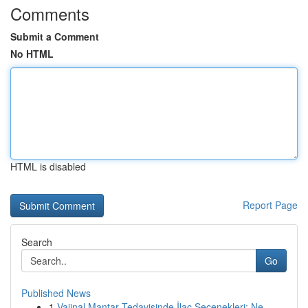
Comments
Submit a Comment
No HTML
HTML is disabled
Report Page
Search
Go
Published News
1
Vajinal Mantar Tedavisinde İlaç Seçenekleri: Ne...