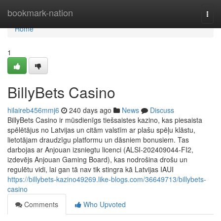
Home
bookmark-nation
Togg
navi
Home
1
BillyBets Casino
hilaireb456mmj6
240 days ago
News
Discuss
BillyBets Casino ir mūsdienīgs tiešsaistes kazino, kas piesaista
spēlētājus no Latvijas un citām valstīm ar plašu spēļu klāstu,
lietotājam draudzīgu platformu un dāsniem bonusiem. Tas
darbojas ar Anjouan izsniegtu licenci (ALSI-202409044-FI2,
izdevējs Anjouan Gaming Board), kas nodrošina drošu un
regulētu vidi, lai gan tā nav tik stingra kā Latvijas IAUI
https://billybets-kazino49269.like-blogs.com/36649713/billybets-
casino
Comments
Who Upvoted