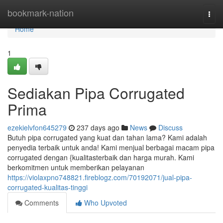
Home
bookmark-nation
Togg
navi
Home
1
Sediakan Pipa Corrugated
Prima
ezekielvfon645279
237 days ago
News
Discuss
Butuh pipa corrugated yang kuat dan tahan lama? Kami adalah
penyedia terbaik untuk anda! Kami menjual berbagai macam pipa
corrugated dengan {kualitasterbaik dan harga murah. Kami
berkomitmen untuk memberikan pelayanan
https://violaxpno748821.fireblogz.com/70192071/jual-pipa-
corrugated-kualitas-tinggi
Comments
Who Upvoted