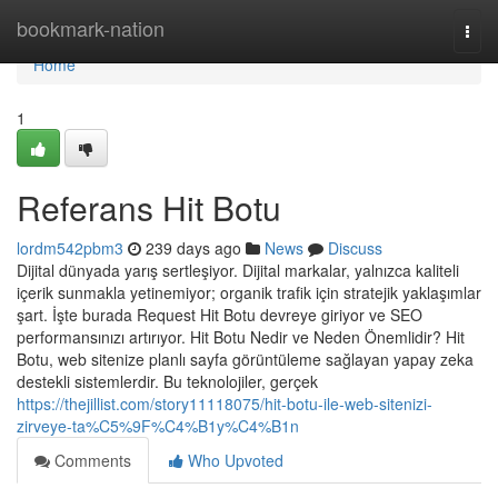
Home
bookmark-nation
Togg
navi
Home
1
Referans Hit Botu
lordm542pbm3
239 days ago
News
Discuss
Dijital dünyada yarış sertleşiyor. Dijital markalar, yalnızca kaliteli
içerik sunmakla yetinemiyor; organik trafik için stratejik yaklaşımlar
şart. İşte burada Request Hit Botu devreye giriyor ve SEO
performansınızı artırıyor. Hit Botu Nedir ve Neden Önemlidir? Hit
Botu, web sitenize planlı sayfa görüntüleme sağlayan yapay zeka
destekli sistemlerdir. Bu teknolojiler, gerçek
https://thejillist.com/story11118075/hit-botu-ile-web-sitenizi-
zirveye-ta%C5%9F%C4%B1y%C4%B1n
Comments
Who Upvoted