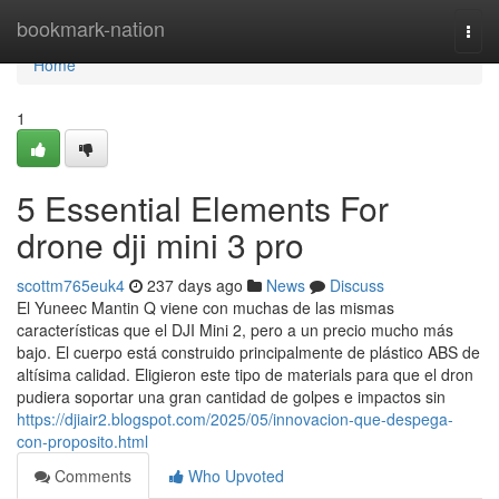
Home
bookmark-nation
Togg
navi
Home
1
5 Essential Elements For
drone dji mini 3 pro
scottm765euk4
237 days ago
News
Discuss
El Yuneec Mantin Q viene con muchas de las mismas
características que el DJI Mini 2, pero a un precio mucho más
bajo. El cuerpo está construido principalmente de plástico ABS de
altísima calidad. Eligieron este tipo de materials para que el dron
pudiera soportar una gran cantidad de golpes e impactos sin
https://djiair2.blogspot.com/2025/05/innovacion-que-despega-
con-proposito.html
Comments
Who Upvoted