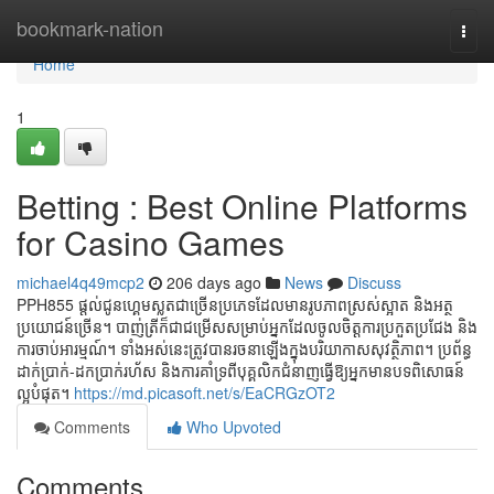
Home
bookmark-nation
Togg
navi
Home
1
Betting : Best Online Platforms
for Casino Games
michael4q49mcp2
206 days ago
News
Discuss
PPH855 ផ្តល់ជូនហ្គេមស្លតជាច្រើនប្រភេទដែលមានរូបភាពស្រស់ស្អាត និងអត្ថ
ប្រយោជន៍ច្រើន។ បាញ់ត្រីក៏ជាជម្រើសសម្រាប់អ្នកដែលចូលចិត្តការប្រកួតប្រជែង និង
ការចាប់អារម្មណ៍។ ទាំងអស់នេះត្រូវបានរចនាឡើងក្នុងបរិយាកាសសុវត្ថិភាព។ ប្រព័ន្ធ
ដាក់ប្រាក់-ដកប្រាក់រហ័ស និងការគាំទ្រពីបុគ្គលិកជំនាញធ្វើឱ្យអ្នកមានបទពិសោធន៍
ល្អបំផុត។
https://md.picasoft.net/s/EaCRGzOT2
Comments
Who Upvoted
Comments