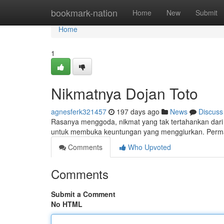
Home
bookmark-nation
Home
New
Submit
Home
1
Nikmatnya Dojan Toto
agnesferk321457
197 days ago
News
Discuss
Rasanya menggoda, nikmat yang tak tertahankan dari p
untuk membuka keuntungan yang menggiurkan. Permai
Comments
Who Upvoted
Comments
Submit a Comment
No HTML