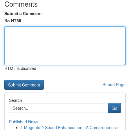
Comments
Submit a Comment
No HTML
HTML is disabled
Report Page
Search
Go
Published News
1
Magento 2 Speed Enhancement: A Comprehensive