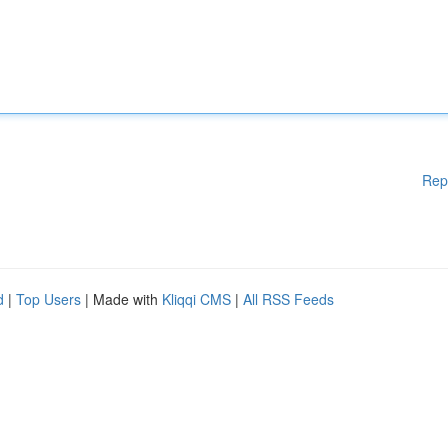
Rep
d
|
Top Users
| Made with
Kliqqi CMS
|
All RSS Feeds