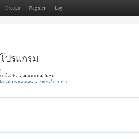
Groups
Register
Login
์/โปรแกรม
s
ก/เจ็ด/วัน, คุณ/แฟนบอล/ผู้ชม
ไลฟ-บอลสด-ท-กค-ท-ก-แมตช-โปรแกรม