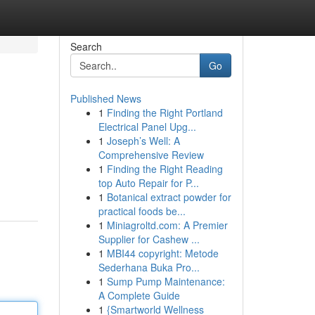
Search
Go
Published News
1
Finding the Right Portland
Electrical Panel Upg...
1
Joseph’s Well: A
Comprehensive Review
1
Finding the Right Reading
top Auto Repair for P...
1
Botanical extract powder for
practical foods be...
1
Miniagroltd.com: A Premier
Supplier for Cashew ...
1
MBI44 copyright: Metode
Sederhana Buka Pro...
1
Sump Pump Maintenance:
A Complete Guide
1
{Smartworld Wellness