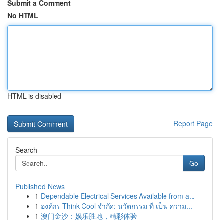
Submit a Comment
No HTML
HTML is disabled
Report Page
Search
Go
Published News
1
Dependable Electrical Services Available from a...
1
องค์กร Think Cool จำกัด: นวัตกรรม ที่ เป็น ความ...
1
澳门金沙：娱乐胜地，精彩体验