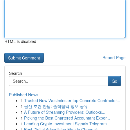
HTML is disabled
Report Page
Search
Go
Published News
1
Trusted New Westminster top Concrete Contractor...
1
울산 조건 만남: 솔직담백 정보 공유
1
A Future of Streaming Providers: Outlooks...
1
Picking the Best Chartered Accountant Exper...
1
Leading Crypto Investment Signals Telegram ...
1
Best Digital Advertising Firm in Chennai: ...