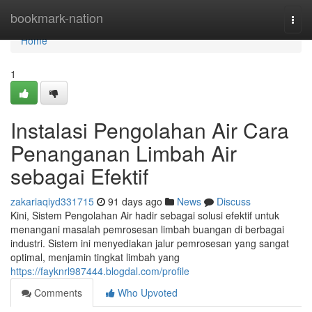
Home
bookmark-nation
Togg
navi
Home
1
Instalasi Pengolahan Air Cara
Penanganan Limbah Air
sebagai Efektif
zakariaqiyd331715
91 days ago
News
Discuss
Kini, Sistem Pengolahan Air hadir sebagai solusi efektif untuk
menangani masalah pemrosesan limbah buangan di berbagai
industri. Sistem ini menyediakan jalur pemrosesan yang sangat
optimal, menjamin tingkat limbah yang
https://fayknrl987444.blogdal.com/profile
Comments
Who Upvoted