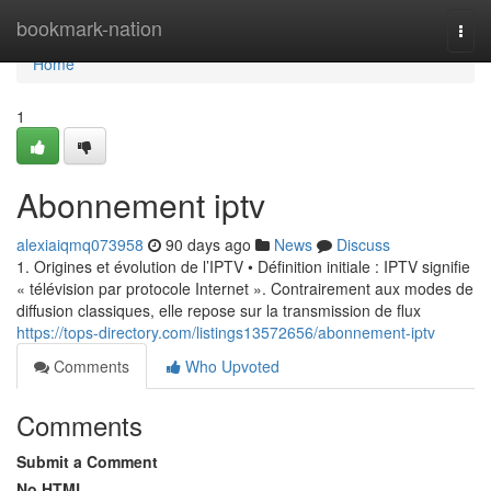
Home
bookmark-nation
Togg
navi
Home
1
Abonnement iptv
alexiaiqmq073958
90 days ago
News
Discuss
1. Origines et évolution de l’IPTV • Définition initiale : IPTV signifie
« télévision par protocole Internet ». Contrairement aux modes de
diffusion classiques, elle repose sur la transmission de flux
https://tops-directory.com/listings13572656/abonnement-iptv
Comments
Who Upvoted
Comments
Submit a Comment
No HTML