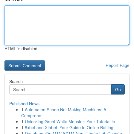
HTML is disabled
Report Page
Search
Go
Published News
1
Automated Shade Net Making Machines: A
Comprehe...
1
Unlocking Great White Monster: Your Tutorial to...
1
8xbet and Xtabet: Your Guide to Online Betting ...
1
Doanh nghiệp MTV SXTM Nam Thuận Lợi: Chuyên