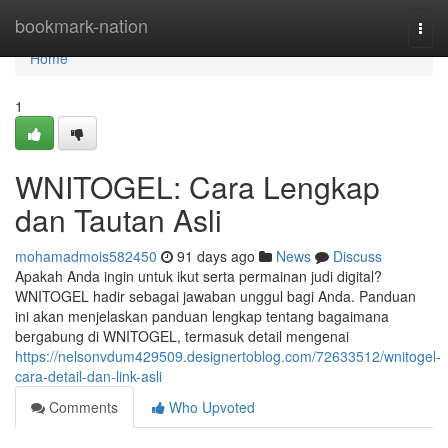
Home
bookmark-nation
Togg
navi
Home
1
WNITOGEL: Cara Lengkap
dan Tautan Asli
mohamadmois582450
91 days ago
News
Discuss
Apakah Anda ingin untuk ikut serta permainan judi digital?
WNITOGEL hadir sebagai jawaban unggul bagi Anda. Panduan
ini akan menjelaskan panduan lengkap tentang bagaimana
bergabung di WNITOGEL, termasuk detail mengenai
https://nelsonvdum429509.designertoblog.com/72633512/wnitogel-
cara-detail-dan-link-asli
Comments
Who Upvoted