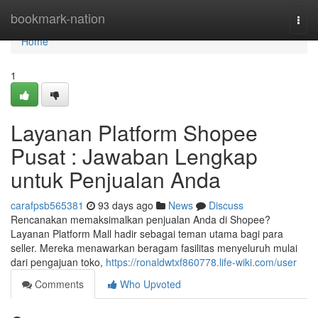
Home
bookmark-nation
Togg
navi
Home
1
Layanan Platform Shopee
Pusat : Jawaban Lengkap
untuk Penjualan Anda
carafpsb565381
93 days ago
News
Discuss
Rencanakan memaksimalkan penjualan Anda di Shopee?
Layanan Platform Mall hadir sebagai teman utama bagi para
seller. Mereka menawarkan beragam fasilitas menyeluruh mulai
dari pengajuan toko,
https://ronaldwtxf860778.life-wiki.com/user
Comments
Who Upvoted