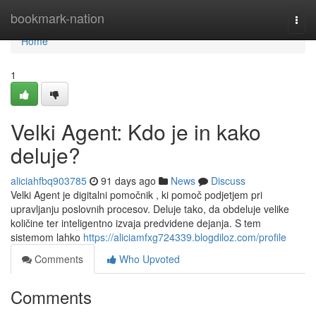
Home
bookmark-nation
Togg
navi
Home
1
Velki Agent: Kdo je in kako
deluje?
aliciahfbq903785
91 days ago
News
Discuss
Velki Agent je digitalni pomočnik , ki pomoč podjetjem pri
upravljanju poslovnih procesov. Deluje tako, da obdeluje velike
količine ter inteligentno izvaja predvidene dejanja. S tem
sistemom lahko
https://aliciamfxg724339.blogdiloz.com/profile
Comments
Who Upvoted
Comments