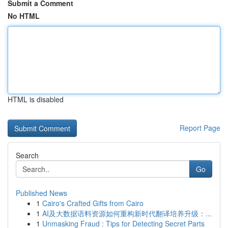
Submit a Comment
No HTML
HTML is disabled
Report Page
Search
Go
Published News
1
Cairo's Crafted Gifts from Cairo
1
AI及大数据语料资源如何重构新时代翻译培养升级：...
1
Unmasking Fraud : Tips for Detecting Secret Parts