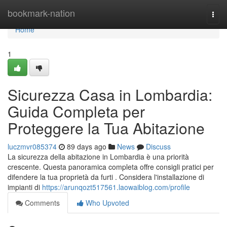
Home
bookmark-nation
Togg
navi
Home
1
Sicurezza Casa in Lombardia:
Guida Completa per
Proteggere la Tua Abitazione
luczmvr085374
89 days ago
News
Discuss
La sicurezza della abitazione in Lombardia è una priorità
crescente. Questa panoramica completa offre consigli pratici per
difendere la tua proprietà da furti . Considera l'installazione di
impianti di
https://arunqozt517561.laowaiblog.com/profile
Comments
Who Upvoted