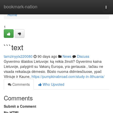
Home
bookmark-nation
Togg
navi
Home
1
```text
tamzinyyix220080
90 days ago
News
Discuss
Gyvenimo išlaidos Lietuvoje: ką reikia žinoti? Gyvenimo kaina
Lietuvoje, palyginti su Vakarų Europa, yra geriausia , tačiau ne
visada reikalauja dėmesio. Būsto nuoma didmiesčiuose, ypač
Vilniuje ir Kaune,
https://pumpkinabroad.com/study-in-lithuania/
Comments
Who Upvoted
Comments
Submit a Comment
No HTML