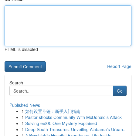
HTML is disabled
Report Page
Search
Go
Published News
1
如何设置斗篷：新手入门指南
1
Pastor shocks Community With McDonald's Attack
1
Solving ee88: One Mystery Explained
1
Deep South Treasures: Unveiling Alabama's Urban...
1
A Psychiatric Hospital Experience: Life Inside