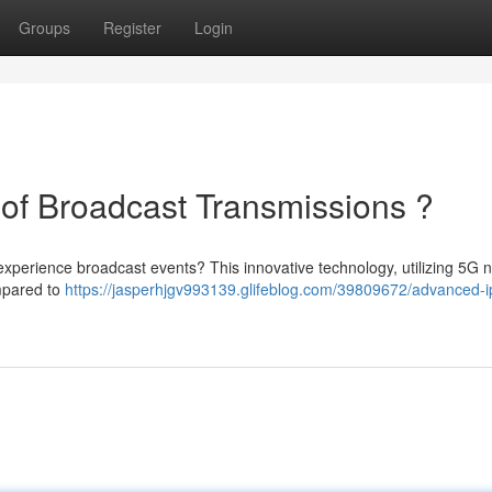
Groups
Register
Login
of Broadcast Transmissions ?
perience broadcast events? This innovative technology, utilizing 5G 
ompared to
https://jasperhjgv993139.glifeblog.com/39809672/advanced-ip