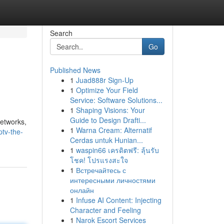
Search
Go
Published News
1
Juad888r Sign-Up
1
Optimize Your Field
Service: Software Solutions...
1
Shaping Visions: Your
Guide to Design Drafti...
networks,
1
Warna Cream: Alternatif
tv-the-
Cerdas untuk Hunian...
1
waspin66 เครดิตฟรี: ลุ้นรับ
โชค! โปรแรงสะใจ
1
Встречайтесь с
интересными личностями
онлайн
1
Infuse AI Content: Injecting
Character and Feeling
1
Narok Escort Services