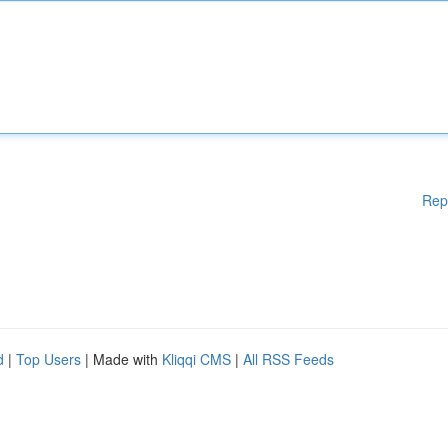
Rep
d
|
Top Users
| Made with
Kliqqi CMS
|
All RSS Feeds