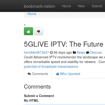
Home
bookmark-nation
Home
New
Submit
Home
1
5GLIVE IPTV: The Future 
henribbvf873047
89 days ago
News
Discuss
Could Advanced IPTV revolutionize the landscape we ex
offers remarkable speed and stability for viewers . C
potential-of-broadcast-transmissions
Comments
Who Upvoted
Comments
Submit a Comment
No HTML