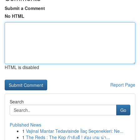
Submit a Comment
No HTML
HTML is disabled
Report Page
Search
Go
Published News
1
Vajinal Mantar Tedavisinde İlaç Seçenekleri: Ne...
1
The Reds : The Kop กำลังดี ! ส่อง เกม น่า...