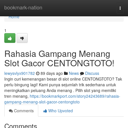
Home
bookmark-nation
Togg
navi
Home
1
Rahasia Gampang Menang
Slot Gacor CENTONGTOTO!
lewysvlyx901782
89 days ago
News
Discuss
Ingin curi kemenangan besar di slot online CENTONGTOTO? Tak
perlu bingung lagi! Kami punya sejumlah trik sederhana untuk
meningkatkan peluang Anda menang . Pilih slot yang memiliki
tren menang,
https://bookmarkport.com/story24243689/rahasia-
gampang-menang-slot-gacor-centongtoto
Comments
Who Upvoted
Comments