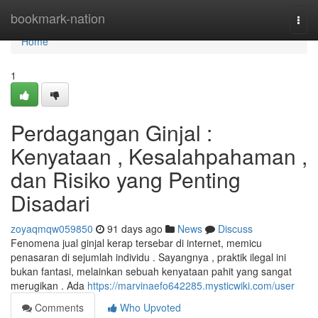
Home
bookmark-nation
Togg
navi
Home
1
Perdagangan Ginjal :
Kenyataan , Kesalahpahaman ,
dan Risiko yang Penting
Disadari
zoyaqmqw059850
91 days ago
News
Discuss
Fenomena jual ginjal kerap tersebar di internet, memicu
penasaran di sejumlah individu . Sayangnya , praktik ilegal ini
bukan fantasi, melainkan sebuah kenyataan pahit yang sangat
merugikan . Ada
https://marvinaefo642285.mysticwiki.com/user
Comments
Who Upvoted