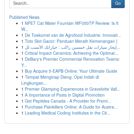
Go
Published News
1
NPET Cat Water Fountain WF050TP Review: Is It
W...
1
De Toekomst van de Agrofood Industrie: Innovati...
1
Toto Slot Gacor: Panduan Meraih Kemenangan }
1
إيجار سيارات نقل خمسين راكب : خياراتك الأنسب لل...
1
Critical Impact Ceramics: Achieving the Optimal...
1
DeBary's Premier Commercial Renovation Teams:
Y...
1
Buy Acquire 5-EAPB Online: Your Ultimate Guide
1
Tempat Menginap Dieng: Opsi Indah di
Lingkungan...
1
Premier Glamping Experiences in Gravelotte Vall...
1
A Importance of Posts in Digital Promotion
1
Get Peptides Canada - A Provider for Premi...
1
Purchase Painkillers Online: A Guide for Austra...
1
Leading Medical Coding Institutes in the Cit...