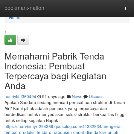
Home
bookmark-nation
Togg
navi
Home
1
Memahami Pabrik Tenda
Indonesia: Pembuat
Terpercaya bagi Kegiatan
Anda
henriykhf360494
91 days ago
News
Discuss
Apakah Saudara sedang mencari perusahaan struktur di Tanah
Air? Kami pihak adalah pemasok yang terpercaya dan
berdedikasi untuk menyediakan solusi struktur berkualitas tinggi
untuk setiap kegiatan Bapak .
https://marvinmyrr294369.qodsblog.com/41332834/mengenali-
tempat-produksi-tenda-di-produsen-dapat-diandalkan-untuk-