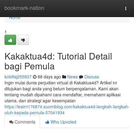
Home
bookmark-nation
Togg
navi
Home
1
Kakaktua4d: Tutorial Detail
bagi Pemula
kobifisj255837
88 days ago
News
Discuss
Ingin mulai dunia perjudian virtual di Kakaktua4d? Artikel ini
ditujukan bagi anda yang belum berpengalaman. Kami akan
tentang mudah dipahami cara mendaftar, memahami aplikasi
utama, dan strategi agar kesempatan
https://leairri176874.suomiblog.com/kakaktua4d-langkah-langkah-
utuh-kepada-pemula-57041934
Comments
Who Upvoted