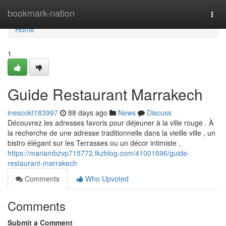
Home
bookmark-nation
Togg
navi
Home
1
Guide Restaurant Marrakech
inescokt183997
88 days ago
News
Discuss
Découvrez les adresses favoris pour déjeuner à la ville rouge . À
la recherche de une adresse traditionnelle dans la vieille ville , un
bistro élégant sur les Terrasses ou un décor intimiste ,
https://mariambzvp715772.tkzblog.com/41001696/guide-
restaurant-marrakech
Comments
Who Upvoted
Comments
Submit a Comment