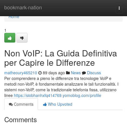
Home
bookmark-nation
Togg
navi
Home
1
Non VoIP: La Guida Definitiva
per Capire le Differenze
matheoury465210
89 days ago
News
Discuss
Per comprendere a pieno le differenze tra tecnologie VoIP e
metodi non-VoIP, è fondamentale analizzare le tali funzionalità. I
sistemi non-VoIP, come la tradizionale telefonia fissa, utilizzano
linee
https://siobhanhxfq414769.yomoblog.com/profile
Comments
Who Upvoted
Comments