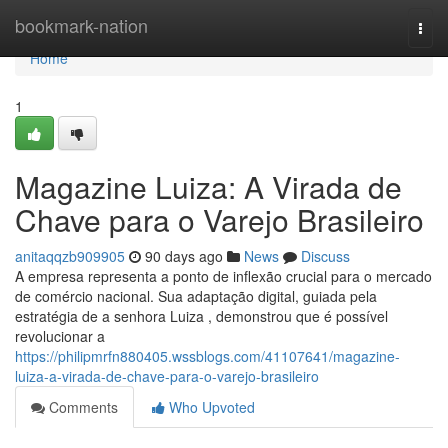
Home
bookmark-nation
Togg
navi
Home
1
Magazine Luiza: A Virada de
Chave para o Varejo Brasileiro
anitaqqzb909905
90 days ago
News
Discuss
A empresa representa a ponto de inflexão crucial para o mercado
de comércio nacional. Sua adaptação digital, guiada pela
estratégia de a senhora Luiza , demonstrou que é possível
revolucionar a
https://philipmrfn880405.wssblogs.com/41107641/magazine-
luiza-a-virada-de-chave-para-o-varejo-brasileiro
Comments
Who Upvoted