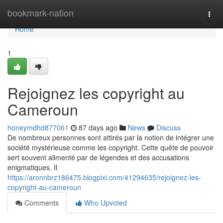
Home
bookmark-nation
Togg
navi
Home
1
Rejoignez les copyright au
Cameroun
honeymdhd877061
87 days ago
News
Discuss
De nombreux personnes sont attirés par la notion de intégrer une
société mystérieuse comme les copyright. Cette quête de pouvoir
sert souvent alimenté par de légendes et des accusations
enigmatiques. Il
https://aronnbrz186475.blogpixi.com/41294635/rejoignez-les-
copyright-au-cameroun
Comments
Who Upvoted