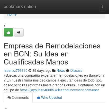
Home
bookmark-nation
Togg
navi
Home
1
Empresa de Remodelaciones
en BCN: Su Idea en
Cualificadas Manos
rsaenzz753310
89 days ago
News
Discuss
¿Buscas una compañía experta en remodelaciones en Barcelona
? En nuestra firma nos dedicamos a ejecutar ideas de todo tipo,
desde sencillas reformas hasta grandes obras . Contamos con un
equipo de
https://jaypuhs346005.wikiannouncement.com/user
Comments
Who Upvoted