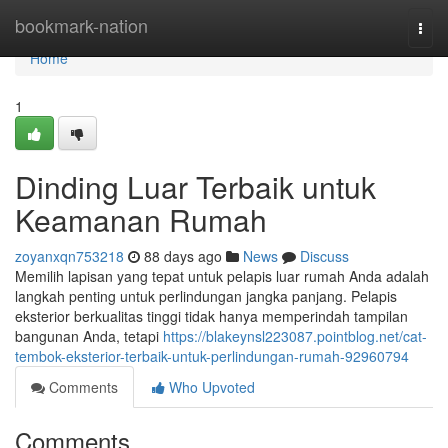
Home
bookmark-nation
Togg
navi
Home
1
Dinding Luar Terbaik untuk
Keamanan Rumah
zoyanxqn753218
88 days ago
News
Discuss
Memilih lapisan yang tepat untuk pelapis luar rumah Anda adalah
langkah penting untuk perlindungan jangka panjang. Pelapis
eksterior berkualitas tinggi tidak hanya memperindah tampilan
bangunan Anda, tetapi
https://blakeynsl223087.pointblog.net/cat-
tembok-eksterior-terbaik-untuk-perlindungan-rumah-92960794
Comments
Who Upvoted
Comments