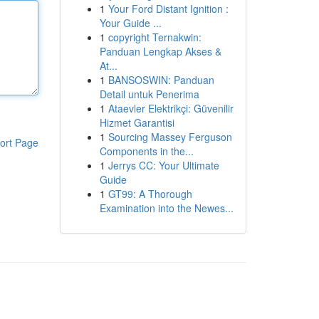
1
Your Ford Distant Ignition :
Your Guide ...
1
copyright Ternakwin:
Panduan Lengkap Akses &
At...
1
BANSOSWIN: Panduan
Detail untuk Penerima
1
Ataevler Elektrikçi: Güvenilir
Hizmet Garantisi
1
Sourcing Massey Ferguson
ort Page
Components in the...
1
Jerrys CC: Your Ultimate
Guide
1
GT99: A Thorough
Examination into the Newes...