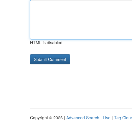
HTML is disabled
Copyright © 2026 |
Advanced Search
|
Live
|
Tag Clou