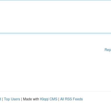
Rep
d
|
Top Users
| Made with
Kliqqi CMS
|
All RSS Feeds