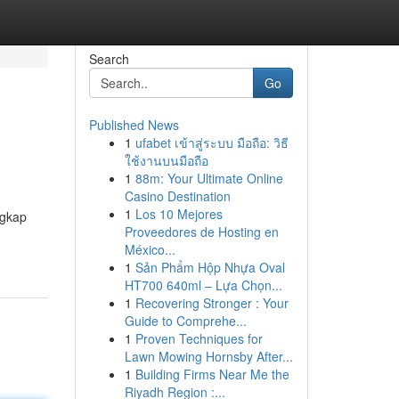
Search
Go
Published News
1
ufabet เข้าสู่ระบบ มือถือ: วิธี
ใช้งานบนมือถือ
1
88m: Your Ultimate Online
Casino Destination
1
Los 10 Mejores
ngkap
Proveedores de Hosting en
México...
1
Sản Phẩm Hộp Nhựa Oval
HT700 640ml – Lựa Chọn...
1
Recovering Stronger : Your
Guide to Comprehe...
1
Proven Techniques for
Lawn Mowing Hornsby After...
1
Building Firms Near Me the
Riyadh Region :...