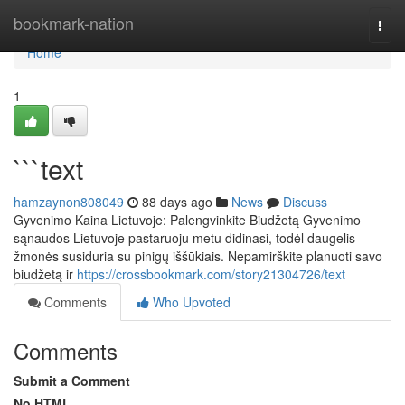
Home
bookmark-nation
Togg
navi
Home
1
```text
hamzaynon808049
88 days ago
News
Discuss
Gyvenimo Kaina Lietuvoje: Palengvinkite Biudžetą Gyvenimo
sąnaudos Lietuvoje pastaruoju metu didinasi, todėl daugelis
žmonės susiduria su pinigų iššūkiais. Nepamirškite planuoti savo
biudžetą ir
https://crossbookmark.com/story21304726/text
Comments
Who Upvoted
Comments
Submit a Comment
No HTML