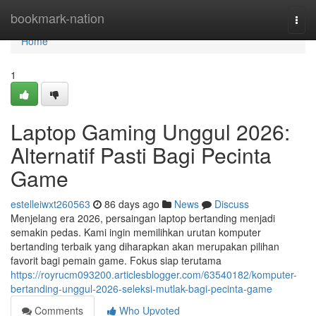
Home
bookmark-nation
Togg
navi
Home
1
Laptop Gaming Unggul 2026:
Alternatif Pasti Bagi Pecinta
Game
estelleiwxt260563
86 days ago
News
Discuss
Menjelang era 2026, persaingan laptop bertanding menjadi
semakin pedas. Kami ingin memilihkan urutan komputer
bertanding terbaik yang diharapkan akan merupakan pilihan
favorit bagi pemain game. Fokus siap terutama
https://royrucm093200.articlesblogger.com/63540182/komputer-
bertanding-unggul-2026-seleksi-mutlak-bagi-pecinta-game
Comments
Who Upvoted