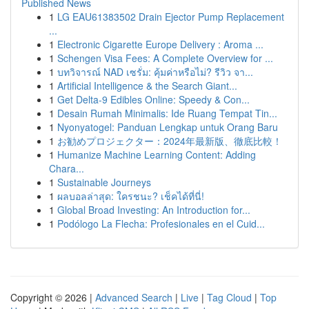
Published News
1
LG EAU61383502 Drain Ejector Pump Replacement
...
1
Electronic Cigarette Europe Delivery : Aroma ...
1
Schengen Visa Fees: A Complete Overview for ...
1
บทวิจารณ์ NAD เซรั่ม: คุ้มค่าหรือไม่? รีวิว จา...
1
Artificial Intelligence & the Search Giant...
1
Get Delta-9 Edibles Online: Speedy & Con...
1
Desain Rumah Minimalis: Ide Ruang Tempat Tin...
1
Nyonyatogel: Panduan Lengkap untuk Orang Baru
1
お勧めプロジェクター：2024年最新版、徹底比較！
1
Humanize Machine Learning Content: Adding
Chara...
1
Sustainable Journeys
1
ผลบอลล่าสุด: ใครชนะ? เช็คได้ที่นี่!
1
Global Broad Investing: An Introduction for...
1
Podólogo La Flecha: Profesionales en el Cuid...
Copyright © 2026 |
Advanced Search
|
Live
|
Tag Cloud
|
Top