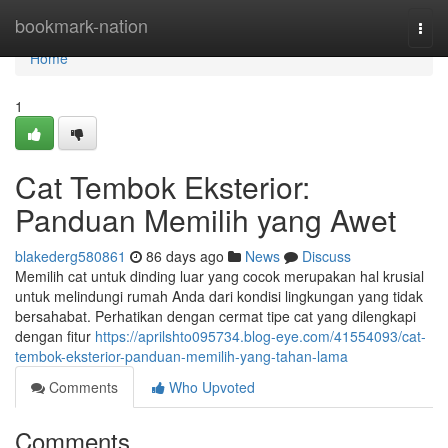
Home
bookmark-nation
Togg
navi
Home
1
Cat Tembok Eksterior:
Panduan Memilih yang Awet
blakederg580861
86 days ago
News
Discuss
Memilih cat untuk dinding luar yang cocok merupakan hal krusial
untuk melindungi rumah Anda dari kondisi lingkungan yang tidak
bersahabat. Perhatikan dengan cermat tipe cat yang dilengkapi
dengan fitur
https://aprilshto095734.blog-eye.com/41554093/cat-
tembok-eksterior-panduan-memilih-yang-tahan-lama
Comments
Who Upvoted
Comments