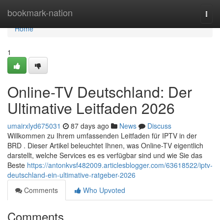
Home
bookmark-nation
Togg
navi
Home
1
Online-TV Deutschland: Der
Ultimative Leitfaden 2026
umairxlyd675031
87 days ago
News
Discuss
Willkommen zu Ihrem umfassenden Leitfaden für IPTV in der
BRD . Dieser Artikel beleuchtet Ihnen, was Online-TV eigentlich
darstellt, welche Services es es verfügbar sind und wie Sie das
Beste
https://antonkvsf482009.articlesblogger.com/63618522/iptv-
deutschland-ein-ultimative-ratgeber-2026
Comments
Who Upvoted
Comments