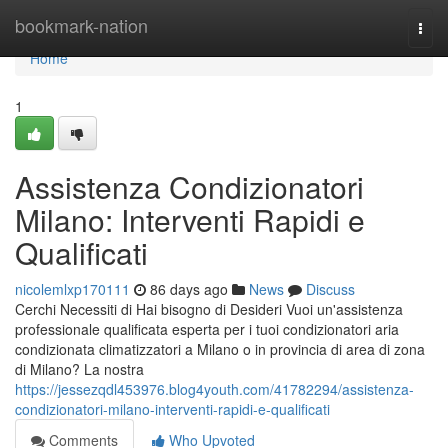
Home
bookmark-nation
Togg
navi
Home
1
Assistenza Condizionatori
Milano: Interventi Rapidi e
Qualificati
nicolemlxp170111
86 days ago
News
Discuss
Cerchi Necessiti di Hai bisogno di Desideri Vuoi un'assistenza
professionale qualificata esperta per i tuoi condizionatori aria
condizionata climatizzatori a Milano o in provincia di area di zona
di Milano? La nostra
https://jessezqdl453976.blog4youth.com/41782294/assistenza-
condizionatori-milano-interventi-rapidi-e-qualificati
Comments
Who Upvoted