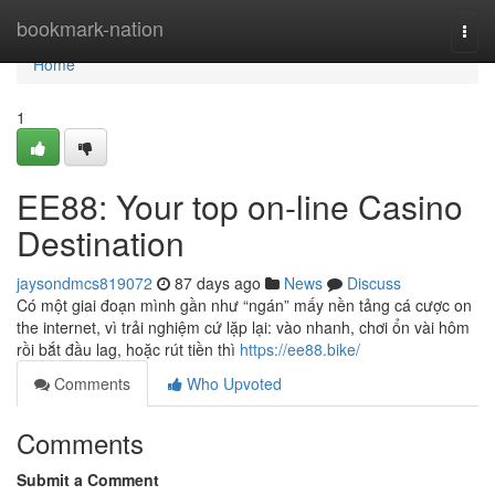
Home
bookmark-nation
Togg
navi
Home
1
EE88: Your top on-line Casino
Destination
jaysondmcs819072
87 days ago
News
Discuss
Có một giai đoạn mình gần như “ngán” mấy nền tảng cá cược on
the internet, vì trải nghiệm cứ lặp lại: vào nhanh, chơi ổn vài hôm
rồi bắt đầu lag, hoặc rút tiền thì
https://ee88.bike/
Comments
Who Upvoted
Comments
Submit a Comment