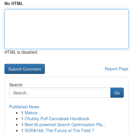
No HTML
HTML is disabled
Report Page
Search
Go
Published News
1
Makna
1
Chubby Puff Cannabals Handbook
1
Best AI-powered Search Optimization Pla...
1
SORA168: The Future of The Field ?